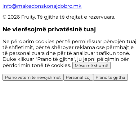
info@makedonskonajdobro.mk
© 2026 Fruity. Të gjitha të drejtat e rezervuara.
Ne vlerësojmë privatësinë tuaj
Ne përdorim cookies për të përmirësuar përvojën tuaj
të shfletimit, për të shërbyer reklama ose përmbajtje
të personalizuara dhe për të analizuar trafikun tonë.
Duke klikuar "Prano të gjitha", ju jepni pëlqimin për
përdorimin tonë të cookies.
Mëso më shumë
Prano vetëm të nevojshmet
Personalizoj
Prano të gjitha