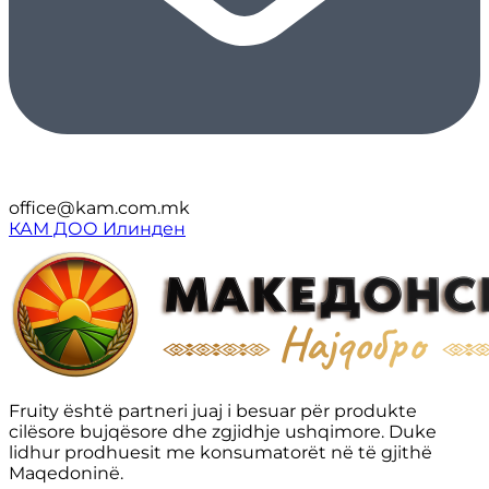
office@kam.com.mk
КАМ ДОО Илинден
Fruity është partneri juaj i besuar për produkte
cilësore bujqësore dhe zgjidhje ushqimore. Duke
lidhur prodhuesit me konsumatorët në të gjithë
Maqedoninë.