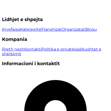
Lidhjet e shpejta
Kryefaqja
Kategoritë
Franshizat
Organizatat
Blogu
Kompania
Rreth nesh
Kontakti
Politika e privatësisë
Kushtet e
shërbimit
Informacioni i kontaktit