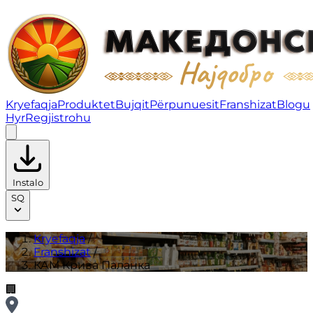
КАМ Крива Паланка | Franshizat
Kryefaqja
Produktet
Bujqit
Përpunuesit
Franshizat
Blogu
Hyr
Regjistrohu
Instalo
SQ
Kryefaqja
/
Franshizat
/
КАМ Крива Паланка
🏢