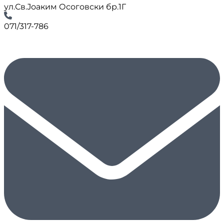
ул.Св.Јоаким Осоговски бр.1Г
071/317-786