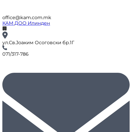
office@kam.com.mk
КАМ ДОО Илинден
🏢
ул.Св.Јоаким Осоговски бр.1Г
071/317-786