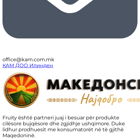
office@kam.com.mk
КАМ ДОО Илинден
Fruity është partneri juaj i besuar për produkte
cilësore bujqësore dhe zgjidhje ushqimore. Duke
lidhur prodhuesit me konsumatorët në të gjithë
Maqedoninë.