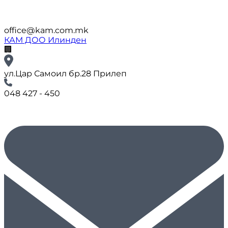
office@kam.com.mk
КАМ ДОО Илинден
🏢
ул.Цар Самоил бр.28 Прилеп
048 427 - 450