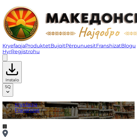
КАМ Прилеп 6 | Franshizat
Kryefaqja
Produktet
Bujqit
Përpunuesit
Franshizat
Blogu
Hyr
Regjistrohu
Instalo
SQ
Kryefaqja
/
Franshizat
/
КАМ Прилеп 6
🏢