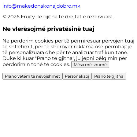
info@makedonskonajdobro.mk
© 2026 Fruity. Të gjitha të drejtat e rezervuara.
Ne vlerësojmë privatësinë tuaj
Ne përdorim cookies për të përmirësuar përvojën tuaj
të shfletimit, për të shërbyer reklama ose përmbajtje
të personalizuara dhe për të analizuar trafikun tonë.
Duke klikuar "Prano të gjitha", ju jepni pëlqimin për
përdorimin tonë të cookies.
Mëso më shumë
Prano vetëm të nevojshmet
Personalizoj
Prano të gjitha