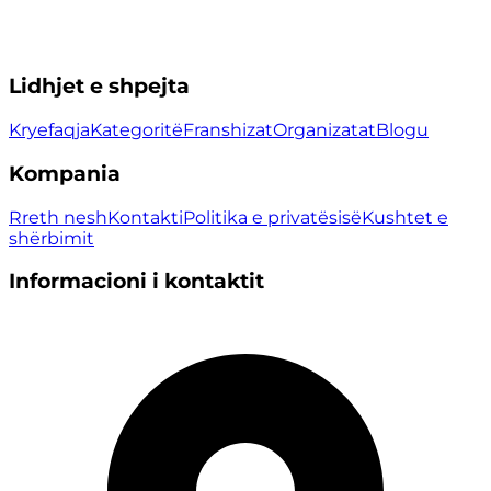
Lidhjet e shpejta
Kryefaqja
Kategoritë
Franshizat
Organizatat
Blogu
Kompania
Rreth nesh
Kontakti
Politika e privatësisë
Kushtet e
shërbimit
Informacioni i kontaktit