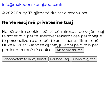
info@makedonskonajdobro.mk
© 2026 Fruity. Të gjitha të drejtat e rezervuara.
Ne vlerësojmë privatësinë tuaj
Ne përdorim cookies për të përmirësuar përvojën tuaj
të shfletimit, për të shërbyer reklama ose përmbajtje
të personalizuara dhe për të analizuar trafikun tonë.
Duke klikuar "Prano të gjitha", ju jepni pëlqimin për
përdorimin tonë të cookies.
Mëso më shumë
Prano vetëm të nevojshmet
Personalizoj
Prano të gjitha