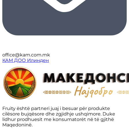
office@kam.com.mk
КАМ ДОО Илинден
Fruity është partneri juaj i besuar për produkte
cilësore bujqësore dhe zgjidhje ushqimore. Duke
lidhur prodhuesit me konsumatorët në të gjithë
Maqedoninë.