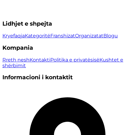
Lidhjet e shpejta
Kryefaqja
Kategoritë
Franshizat
Organizatat
Blogu
Kompania
Rreth nesh
Kontakti
Politika e privatësisë
Kushtet e
shërbimit
Informacioni i kontaktit