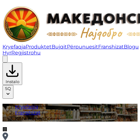
КАМ Аеродром 4 | Franshizat
Kryefaqja
Produktet
Bujqit
Përpunuesit
Franshizat
Blogu
Hyr
Regjistrohu
Instalo
SQ
Kryefaqja
/
Franshizat
/
КАМ Аеродром 4
🏢