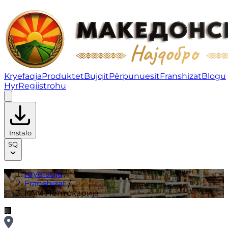
КАМ Лептокарија | Franshizat
Kryefaqja
Produktet
Bujqit
Përpunuesit
Franshizat
Blogu
Hyr
Regjistrohu
Instalo
SQ
Kryefaqja
/
Franshizat
/
КАМ Лептокарија
🏢