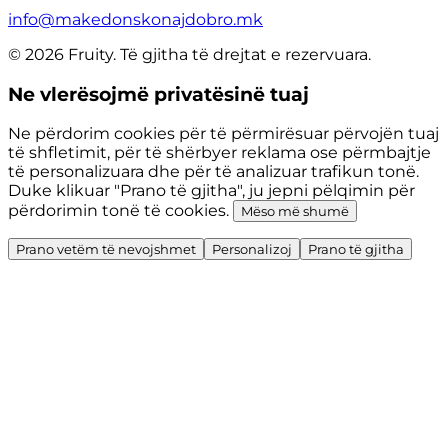
info@makedonskonajdobro.mk
© 2026 Fruity. Të gjitha të drejtat e rezervuara.
Ne vlerësojmë privatësinë tuaj
Ne përdorim cookies për të përmirësuar përvojën tuaj
të shfletimit, për të shërbyer reklama ose përmbajtje
të personalizuara dhe për të analizuar trafikun tonë.
Duke klikuar "Prano të gjitha", ju jepni pëlqimin për
përdorimin tonë të cookies.
Mëso më shumë
Prano vetëm të nevojshmet
Personalizoj
Prano të gjitha