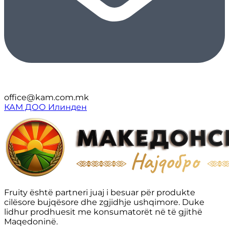
office@kam.com.mk
КАМ ДОО Илинден
Fruity është partneri juaj i besuar për produkte
cilësore bujqësore dhe zgjidhje ushqimore. Duke
lidhur prodhuesit me konsumatorët në të gjithë
Maqedoninë.