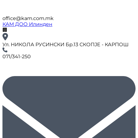
office@kam.com.mk
КАМ ДОО Илинден
🏢
Ул. НИКОЛА РУСИНСКИ Бр.13 СКОПЈЕ - КАРПОШ
071/341-250