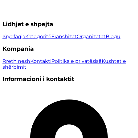
Lidhjet e shpejta
Kryefaqja
Kategoritë
Franshizat
Organizatat
Blogu
Kompania
Rreth nesh
Kontakti
Politika e privatësisë
Kushtet e
shërbimit
Informacioni i kontaktit