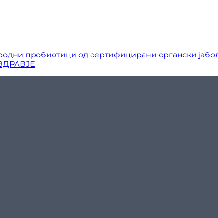
родни пробиотици од сертифицирани органски јабо
 ЗДРАВЈЕ