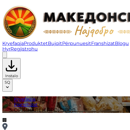
ОРГИНАЛЕН ПРОИЗВОД | Franshizat
Kryefaqja
Produktet
Bujqit
Përpunuesit
Franshizat
Blogu
Hyr
Regjistrohu
Instalo
SQ
Kryefaqja
/
Franshizat
/
ОРГИНАЛЕН ПРОИЗВОД
🏢