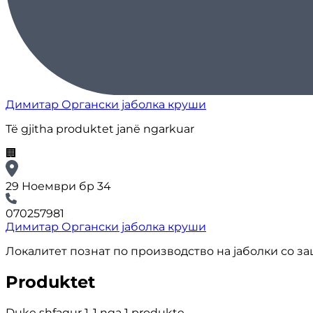
Димитар Органски јаболка круши
Të gjitha produktet janë ngarkuar
🏢
29 Ноември бр 34
070257981
Димитар Органски јаболка круши
Локалитет познат по производство на јаболки со з
Produktet
Duke shfaqur 1-1 nga 1 produkte