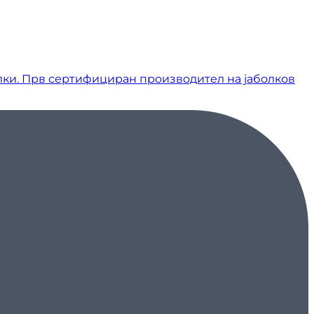
лки. Прв сертифициран производител на јаболков