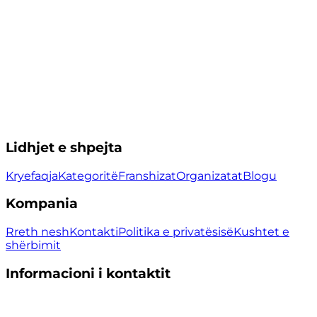
Lidhjet e shpejta
Kryefaqja
Kategoritë
Franshizat
Organizatat
Blogu
Kompania
Rreth nesh
Kontakti
Politika e privatësisë
Kushtet e
shërbimit
Informacioni i kontaktit