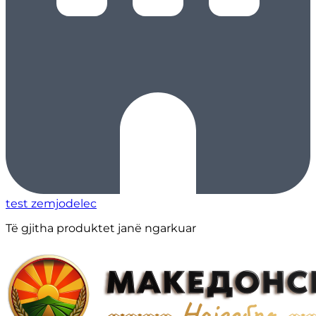
test zemjodelec
Të gjitha produktet janë ngarkuar