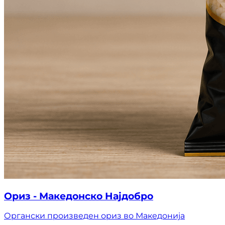
Ориз - Македонско Најдобро
Органски произведен ориз во Македонија