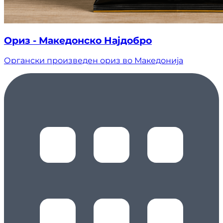
Ориз - Македонско Најдобро
Органски произведен ориз во Македонија