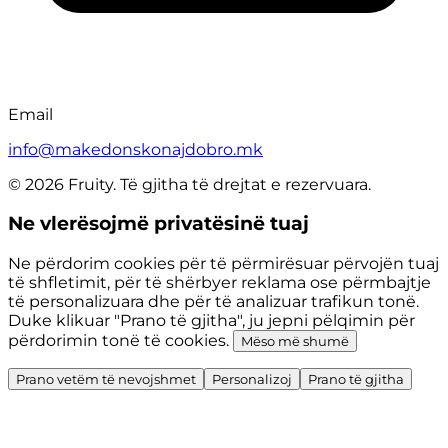
Email
info@makedonskonajdobro.mk
© 2026 Fruity. Të gjitha të drejtat e rezervuara.
Ne vlerësojmë privatësinë tuaj
Ne përdorim cookies për të përmirësuar përvojën tuaj
të shfletimit, për të shërbyer reklama ose përmbajtje
të personalizuara dhe për të analizuar trafikun tonë.
Duke klikuar "Prano të gjitha", ju jepni pëlqimin për
përdorimin tonë të cookies.
Mëso më shumë
Prano vetëm të nevojshmet
Personalizoj
Prano të gjitha