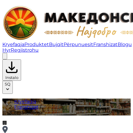
test lokacija | Franshizat
Kryefaqja
Produktet
Bujqit
Përpunuesit
Franshizat
Blogu
Hyr
Regjistrohu
Instalo
SQ
Kryefaqja
/
Franshizat
/
test lokacija
🏢