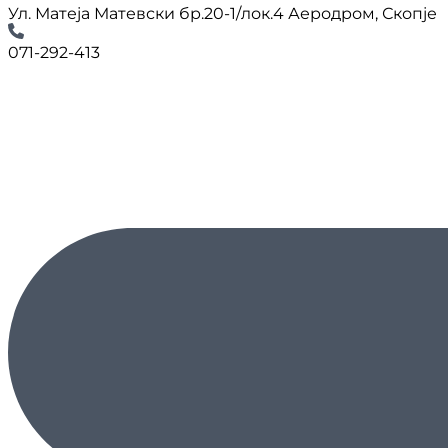
Ул. Матеја Матевски бр.20-1/лок.4 Аеродром, Скопје
071-292-413