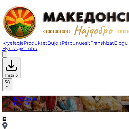
РАМСТОРE ЏЕВАХИР | Franshizat
Kryefaqja
Produktet
Bujqit
Përpunuesit
Franshizat
Blogu
Hyr
Regjistrohu
Instalo
SQ
Kryefaqja
/
Franshizat
/
РАМСТОРE ЏЕВАХИР
🏢