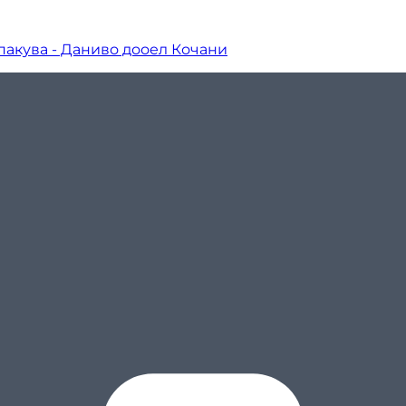
 пакува - Даниво дооел Кочани