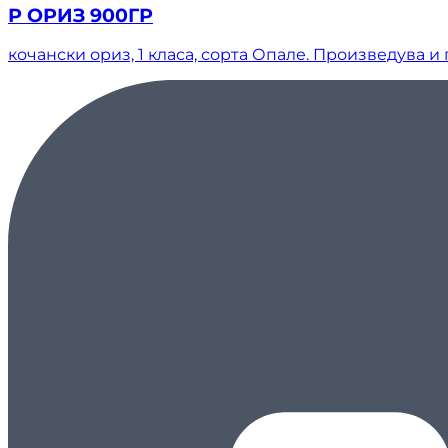
Р ОРИЗ 900ГР
кочански ориз, 1 класа, сорта Опале. Произведува и