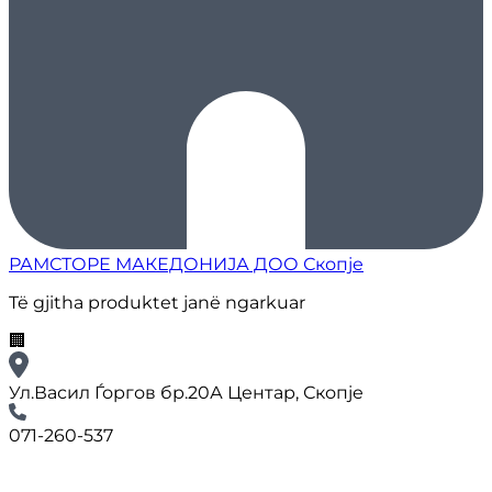
РАМСТОРЕ МАКЕДОНИЈА ДОО Скопје
Të gjitha produktet janë ngarkuar
🏢
Ул.Васил Ѓоргов бр.20А Центар, Скопје
071-260-537