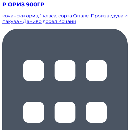
Р ОРИЗ 900ГР
кочански ориз, 1 класа, сорта Опале. Произведува и
пакува - Даниво дооел Кочани