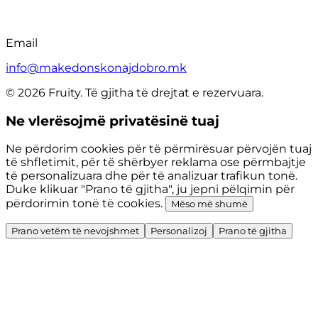
Email
info@makedonskonajdobro.mk
© 2026 Fruity. Të gjitha të drejtat e rezervuara.
Ne vlerësojmë privatësinë tuaj
Ne përdorim cookies për të përmirësuar përvojën tuaj
të shfletimit, për të shërbyer reklama ose përmbajtje
të personalizuara dhe për të analizuar trafikun tonë.
Duke klikuar "Prano të gjitha", ju jepni pëlqimin për
përdorimin tonë të cookies.
Mëso më shumë
Prano vetëm të nevojshmet
Personalizoj
Prano të gjitha