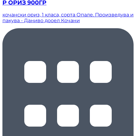
Р ОРИЗ 900ГР
кочански ориз, 1 класа, сорта Опале. Произведува и
пакува - Даниво дооел Кочани