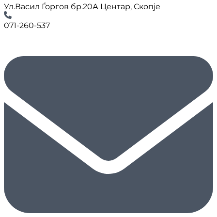
Ул.Васил Ѓоргов бр.20А Центар, Скопје
071-260-537