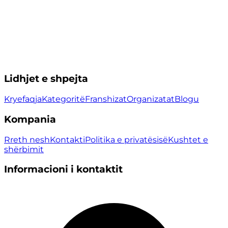
Lidhjet e shpejta
Kryefaqja
Kategoritë
Franshizat
Organizatat
Blogu
Kompania
Rreth nesh
Kontakti
Politika e privatësisë
Kushtet e
shërbimit
Informacioni i kontaktit