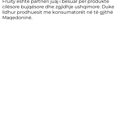
Fruity është partneri juaj i besuar për produkte
cilësore bujqësore dhe zgjidhje ushqimore. Duke
lidhur prodhuesit me konsumatorët në të gjithë
Maqedoninë.