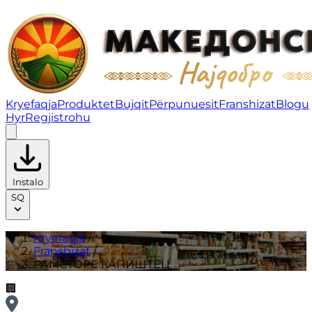
РАМСТОРE КАПИШТЕЦ | Franshizat
Kryefaqja
Produktet
Bujqit
Përpunuesit
Franshizat
Blogu
Hyr
Regjistrohu
Instalo
SQ
Kryefaqja
/
Franshizat
/
РАМСТОРE КАПИШТЕЦ
🏢