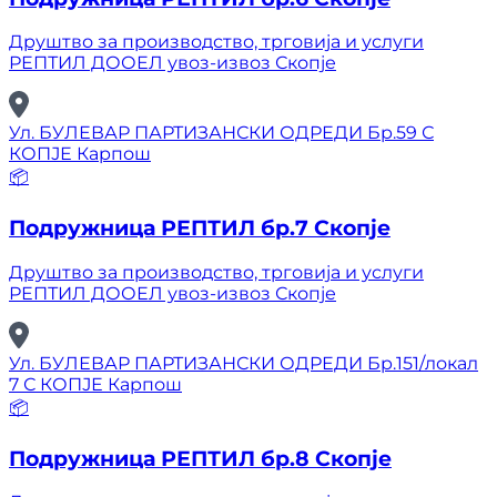
Друштво за производство, трговија и услуги
РЕПТИЛ ДООЕЛ увоз-извоз Скопје
Ул. БУЛЕВАР ПАРТИЗАНСКИ ОДРЕДИ Бр.59 С
КОПЈЕ Карпош
📦
Подружница РЕПТИЛ бр.7 Скопје
Друштво за производство, трговија и услуги
РЕПТИЛ ДООЕЛ увоз-извоз Скопје
Ул. БУЛЕВАР ПАРТИЗАНСКИ ОДРЕДИ Бр.151/локал
7 С КОПЈЕ Карпош
📦
Подружница РЕПТИЛ бр.8 Скопје