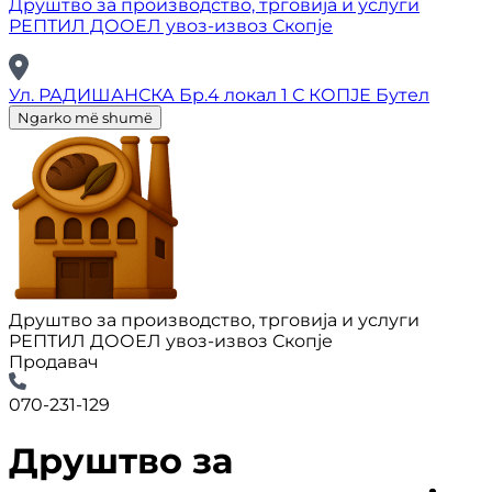
Друштво за производство, трговија и услуги
РЕПТИЛ ДООЕЛ увоз-извоз Скопје
Ул. РАДИШАНСКА Бр.4 локал 1 С КОПЈЕ Бутел
Ngarko më shumë
Друштво за производство, трговија и услуги
РЕПТИЛ ДООЕЛ увоз-извоз Скопје
Продавач
070-231-129
Друштво за