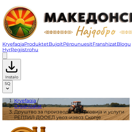
Друштво за производство, трговија и услуги РЕПТИЛ
Kryefaqja
Produktet
Bujqit
Përpunuesit
Franshizat
Blogu
Hyr
Regjistrohu
Instalo
SQ
Kryefaqja
/
Organizatat
/
Друштво за производство, трговија и услуги
РЕПТИЛ ДООЕЛ увоз-извоз Скопје