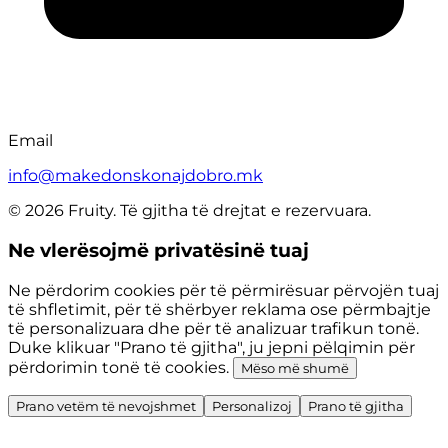
Email
info@makedonskonajdobro.mk
© 2026 Fruity. Të gjitha të drejtat e rezervuara.
Ne vlerësojmë privatësinë tuaj
Ne përdorim cookies për të përmirësuar përvojën tuaj
të shfletimit, për të shërbyer reklama ose përmbajtje
të personalizuara dhe për të analizuar trafikun tonë.
Duke klikuar "Prano të gjitha", ju jepni pëlqimin për
përdorimin tonë të cookies.
Mëso më shumë
Prano vetëm të nevojshmet
Personalizoj
Prano të gjitha