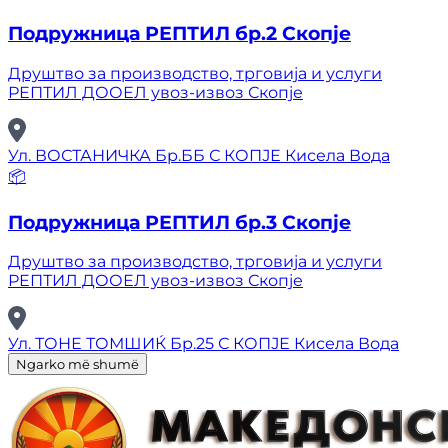
Подружница РЕПТИЛ бр.2 Скопје
Друштво за производство, трговија и услуги
РЕПТИЛ ДООЕЛ увоз-извоз Скопје
Ул. ВОСТАНИЧКА Бр.ББ С КОПЈЕ Кисела Вода
📦
Подружница РЕПТИЛ бр.3 Скопје
Друштво за производство, трговија и услуги
РЕПТИЛ ДООЕЛ увоз-извоз Скопје
Ул. ТОНЕ ТОМШИЌ Бр.25 С КОПЈЕ Кисела Вода
Ngarko më shumë