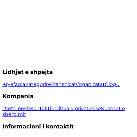
Lidhjet e shpejta
Kryefaqja
Kategoritë
Franshizat
Organizatat
Blogu
Kompania
Rreth nesh
Kontakti
Politika e privatësisë
Kushtet e
shërbimit
Informacioni i kontaktit