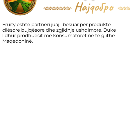
Fruity është partneri juaj i besuar për produkte
cilësore bujqësore dhe zgjidhje ushqimore. Duke
lidhur prodhuesit me konsumatorët në të gjithë
Maqedoninë.