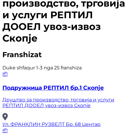
производство, трговија
и услуги РЕПТИЛ
ДООЕЛ увоз-извоз
Скопје
Franshizat
Duke shfaqur 1-3 nga 25 franshiza
📦
Подружница РЕПТИЛ бр.1 Скопје
Друштво за производство, трговија и услуги
РЕПТИЛ ДООЕЛ увоз-извоз Скопје
Ул. ФРАНКЛИН РУЗВЕЛТ Бр. 68 Центар
📦