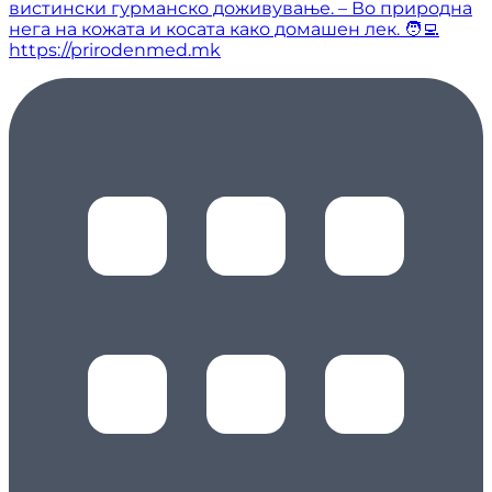
вистински гурманско доживување. – Во природна
нега на кожата и косата како домашен лек. 🧑‍💻
https://prirodenmed.mk