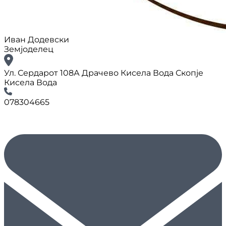
Иван Додевски
Земјоделец
Ул. Сердарот 108А Драчево Кисела Вода Скопје
Кисела Вода
078304665