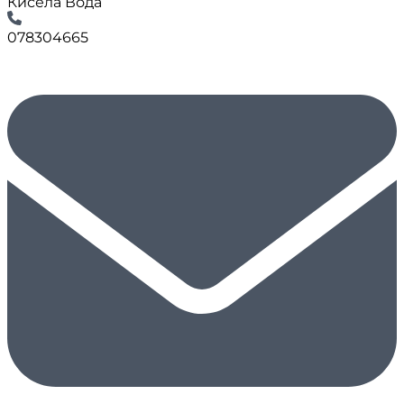
Кисела Вода
078304665