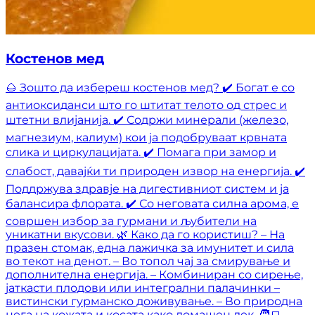
Костенов мед
🌰 Зошто да избереш костенов мед? ✔️ Богат е со
антиоксиданси што го штитат телото од стрес и
штетни влијанија. ✔️ Содржи минерали (железо,
магнезиум, калиум) кои ја подобруваат крвната
слика и циркулацијата. ✔️ Помага при замор и
слабост, давајќи ти природен извор на енергија. ✔️
Поддржува здравје на дигестивниот систем и ја
балансира флората. ✔️ Со неговата силна арома, е
совршен избор за гурмани и љубители на
уникатни вкусови. 🌿 Како да го користиш? – На
празен стомак, една лажичка за имунитет и сила
во текот на денот. – Во топол чај за смирување и
дополнителна енергија. – Комбиниран со сирење,
јаткасти плодови или интегрални палачинки –
вистински гурманско доживување. – Во природна
нега на кожата и косата како домашен лек. 🧑‍💻