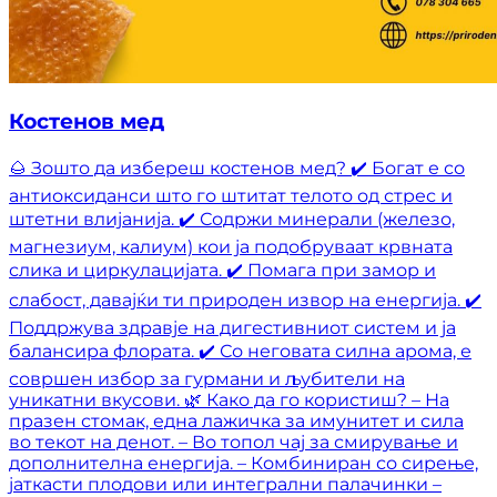
Костенов мед
🌰 Зошто да избереш костенов мед? ✔️ Богат е со
антиоксиданси што го штитат телото од стрес и
штетни влијанија. ✔️ Содржи минерали (железо,
магнезиум, калиум) кои ја подобруваат крвната
слика и циркулацијата. ✔️ Помага при замор и
слабост, давајќи ти природен извор на енергија. ✔️
Поддржува здравје на дигестивниот систем и ја
балансира флората. ✔️ Со неговата силна арома, е
совршен избор за гурмани и љубители на
уникатни вкусови. 🌿 Како да го користиш? – На
празен стомак, една лажичка за имунитет и сила
во текот на денот. – Во топол чај за смирување и
дополнителна енергија. – Комбиниран со сирење,
јаткасти плодови или интегрални палачинки –