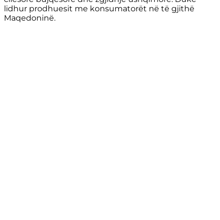
lidhur prodhuesit me konsumatorët në të gjithë
Maqedoninë.