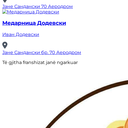
Јане Сандански 70 Аеродром
Медарница Додевски
Иван Додевски
Јане Сандански бр. 70 Аеродром
Të gjitha franshizat janë ngarkuar