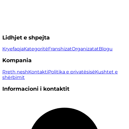
Lidhjet e shpejta
Kryefaqja
Kategoritë
Franshizat
Organizatat
Blogu
Kompania
Rreth nesh
Kontakti
Politika e privatësisë
Kushtet e
shërbimit
Informacioni i kontaktit