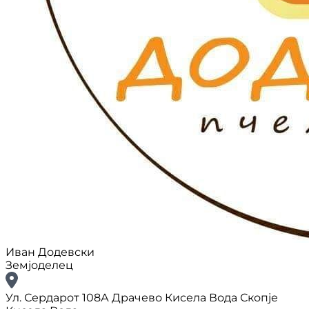
Иван Додевски
Земјоделец
Ул. Сердарот 108А Драчево Кисела Вода Скопје