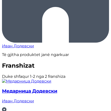
Иван Додевски
Të gjitha produktet janë ngarkuar
Franshizat
Duke shfaqur 1-2 nga 2 franshiza
Медарница Додевски
Иван Додевски