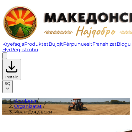
Иван Додевски | Organizatat
Kryefaqja
Produktet
Bujqit
Përpunuesit
Franshizat
Blogu
Hyr
Regjistrohu
Instalo
SQ
Kryefaqja
/
Organizatat
/
Иван Додевски