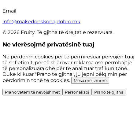
Email
info@makedonskonajdobro.mk
© 2026 Fruity. Të gjitha të drejtat e rezervuara.
Ne vlerësojmë privatësinë tuaj
Ne përdorim cookies për të përmirësuar përvojën tuaj
të shfletimit, për të shërbyer reklama ose përmbajtje
të personalizuara dhe për të analizuar trafikun tonë.
Duke klikuar "Prano të gjitha", ju jepni pëlqimin për
përdorimin tonë të cookies.
Mëso më shumë
Prano vetëm të nevojshmet
Personalizoj
Prano të gjitha