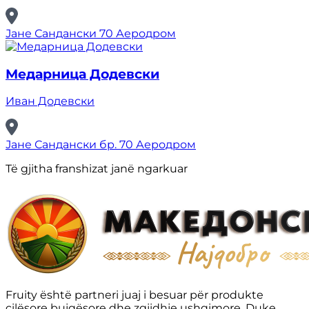
Јане Сандански 70 Аеродром
Медарница Додевски
Иван Додевски
Јане Сандански бр. 70 Аеродром
Të gjitha franshizat janë ngarkuar
Fruity është partneri juaj i besuar për produkte
cilësore bujqësore dhe zgjidhje ushqimore. Duke