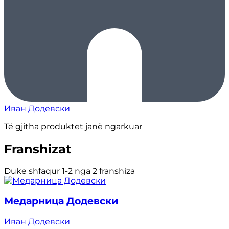
Иван Додевски
Të gjitha produktet janë ngarkuar
Franshizat
Duke shfaqur 1-2 nga 2 franshiza
Медарница Додевски
Иван Додевски