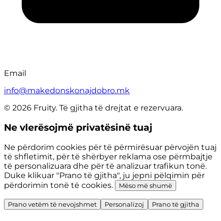
Email
info@makedonskonajdobro.mk
© 2026 Fruity. Të gjitha të drejtat e rezervuara.
Ne vlerësojmë privatësinë tuaj
Ne përdorim cookies për të përmirësuar përvojën tuaj
të shfletimit, për të shërbyer reklama ose përmbajtje
të personalizuara dhe për të analizuar trafikun tonë.
Duke klikuar "Prano të gjitha", ju jepni pëlqimin për
përdorimin tonë të cookies.
Mëso më shumë
Prano vetëm të nevojshmet
Personalizoj
Prano të gjitha