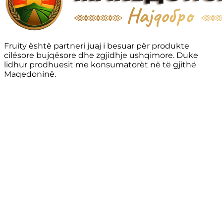
Fruity është partneri juaj i besuar për produkte
cilësore bujqësore dhe zgjidhje ushqimore. Duke
lidhur prodhuesit me konsumatorët në të gjithë
Maqedoninë.