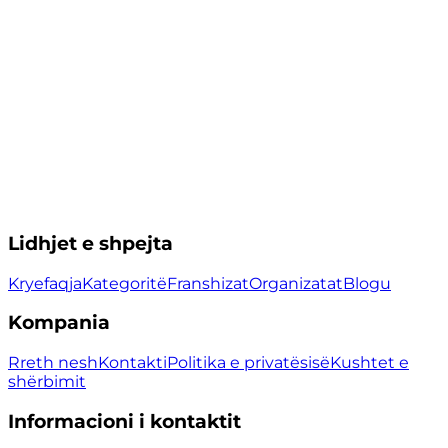
Lidhjet e shpejta
Kryefaqja
Kategoritë
Franshizat
Organizatat
Blogu
Kompania
Rreth nesh
Kontakti
Politika e privatësisë
Kushtet e
shërbimit
Informacioni i kontaktit