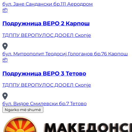
бул. Јане Сандански бр.111 Аеродром
📦
Подружница ВЕРО 2 Карпош
ТДППУ ВЕРОПУЛОС ДООЕЛ Скопје
бул. Митрополит Теодосиј Гологанов бр.76 Карпош
📦
Подружница ВЕРО 3 Тетово
ТДППУ ВЕРОПУЛОС ДООЕЛ Скопје
бул. Видое Смилевски бр.7 Тетово
Ngarko më shumë