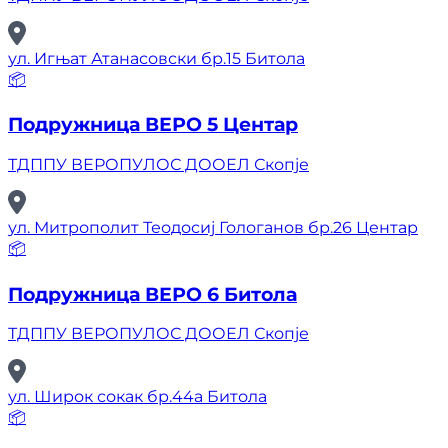
ул. Игњат Атанасовски бр.15 Битола
📦
Подружница ВЕРО 5 Центар
ТДППУ ВЕРОПУЛОС ДООЕЛ Скопје
ул. Митрополит Теодосиј Гологанов бр.26 Центар
📦
Подружница ВЕРО 6 Битола
ТДППУ ВЕРОПУЛОС ДООЕЛ Скопје
ул. Широк сокак бр.44а Битола
📦