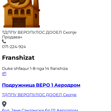
ТДППУ ВЕРОПУЛОС ДООЕЛ Скопје
Продавач
071-224-924
Franshizat
Duke shfaqur 1-8 nga 14 franshiza
📦
Подружница ВЕРО 1 Аеродром
ТДППУ ВЕРОПУЛОС ДООЕЛ Скопје
бул. Јане Сандански бр.111 Аеродром