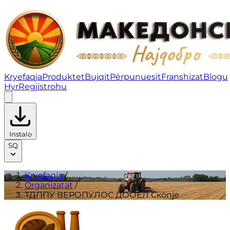
ТДППУ ВЕРОПУЛОС ДООЕЛ Скопје | Organizatat
Kryefaqja
Produktet
Bujqit
Përpunuesit
Franshizat
Blogu
Hyr
Regjistrohu
Instalo
SQ
Kryefaqja
/
Organizatat
/
ТДППУ ВЕРОПУЛОС ДООЕЛ Скопје