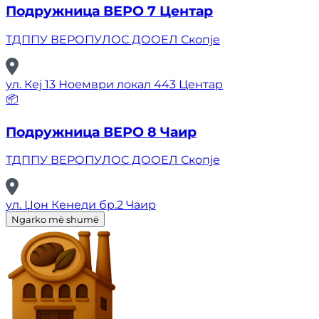
Подружница ВЕРО 7 Центар
ТДППУ ВЕРОПУЛОС ДООЕЛ Скопје
ул. Кеј 13 Ноември локал 443 Центар
📦
Подружница ВЕРО 8 Чаир
ТДППУ ВЕРОПУЛОС ДООЕЛ Скопје
ул. Џон Кенеди бр.2 Чаир
Ngarko më shumë