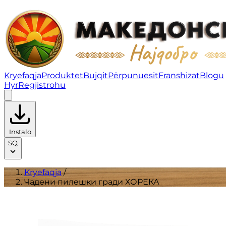
Чадени пилешки гради ХОРЕКА | Produktet
Kryefaqja
Produktet
Bujqit
Përpunuesit
Franshizat
Blogu
Hyr
Regjistrohu
Instalo
SQ
Kryefaqja
/
Чадени пилешки гради ХОРЕКА