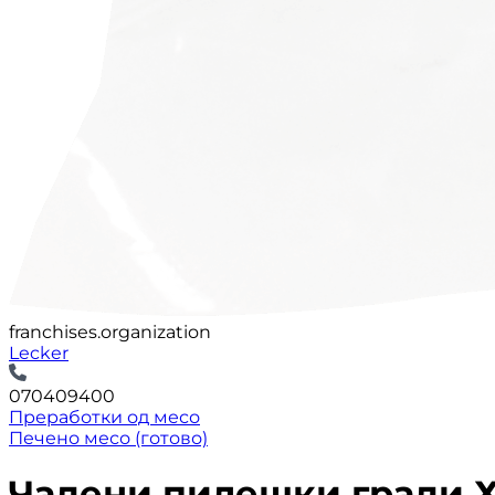
franchises.organization
Lecker
070409400
Преработки од месо
Печено месо (готово)
Чадени пилешки гради 