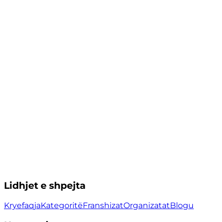
Lidhjet e shpejta
Kryefaqja
Kategoritë
Franshizat
Organizatat
Blogu