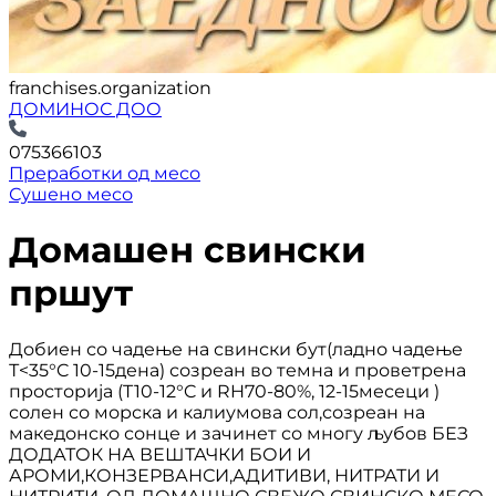
franchises.organization
ДОМИНОС ДОО
075366103
Преработки од месо
Сушено месо
Домашен свински
пршут
Добиен со чадење на свински бут(ладно чадење
Т<35°C 10-15дена) созреан во темна и проветрена
просторија (T10-12°C и RH70-80%, 12-15месеци )
солен со морска и калиумова сол,созреан на
македонско сонце и зачинет со многу љубов БЕЗ
ДОДАТОК НА ВЕШТАЧКИ БОИ И
АРОМИ,КОНЗЕРВАНСИ,АДИТИВИ, НИТРАТИ И