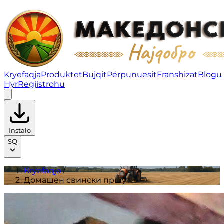
Домашен свински пршут | Produktet
Kryefaqja
Produktet
Bujqit
Përpunuesit
Franshizat
Blogu
Hyr
Regjistrohu
Instalo
SQ
Kryefaqja
/
Домашен свински пршут