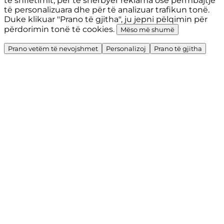
të shfletimit, për të shërbyer reklama ose përmbajtje
të personalizuara dhe për të analizuar trafikun tonë.
Duke klikuar "Prano të gjitha", ju jepni pëlqimin për
përdorimin tonë të cookies.
Mëso më shumë
Prano vetëm të nevojshmet
Personalizoj
Prano të gjitha