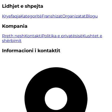
Lidhjet e shpejta
Kryefaqja
Kategoritë
Franshizat
Organizatat
Blogu
Kompania
Rreth nesh
Kontakti
Politika e privatësisë
Kushtet e
shërbimit
Informacioni i kontaktit