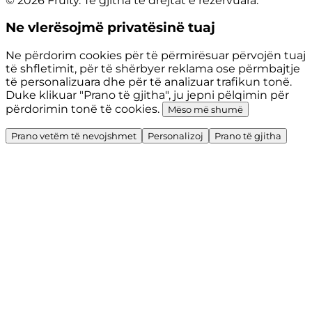
© 2026 Fruity. Të gjitha të drejtat e rezervuara.
Ne vlerësojmë privatësinë tuaj
Ne përdorim cookies për të përmirësuar përvojën tuaj
të shfletimit, për të shërbyer reklama ose përmbajtje
të personalizuara dhe për të analizuar trafikun tonë.
Duke klikuar "Prano të gjitha", ju jepni pëlqimin për
përdorimin tonë të cookies.
Mëso më shumë
Prano vetëm të nevojshmet
Personalizoj
Prano të gjitha