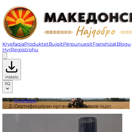
Сертифициран органски јаболков оцет | Produktet
Kryefaqja
Produktet
Bujqit
Përpunuesit
Franshizat
Blogu
Hyr
Regjistrohu
Instalo
SQ
Kryefaqja
/
Сертифициран органски јаболков оцет