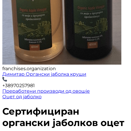
franchises.organization
Димитар Органски јаболка круши
+38970257981
Преработени производи од овошје
Оцет од јаболко
Сертифициран
органски јаболков оцет