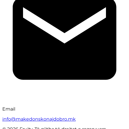
Email
info@makedonskonajdobro.mk