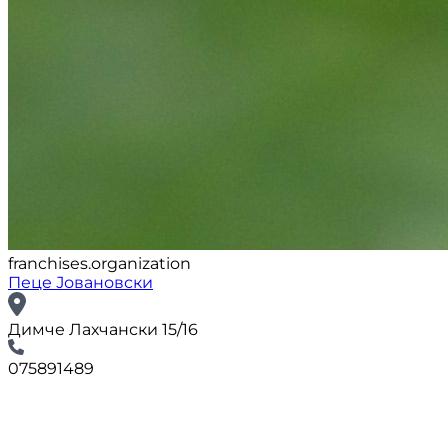
franchises.organization
Пеце Јовановски
Димче Лахчански 15/16
075891489