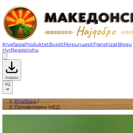
Полифлорем МЕД | Produktet
Kryefaqja
Produktet
Bujqit
Përpunuesit
Franshizat
Blogu
Hyr
Regjistrohu
Instalo
SQ
Kryefaqja
/
Полифлорем МЕД