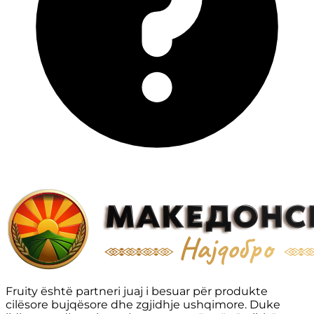
Fruity është partneri juaj i besuar për produkte
cilësore bujqësore dhe zgjidhje ushqimore. Duke