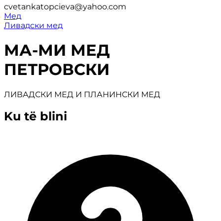
cvetankatopcieva@yahoo.com
Мед
Ливадски мед
МА-МИ МЕД
ПЕТРОВСКИ
ЛИВАДСКИ МЕД И ПЛАНИНСКИ МЕД
Ku të blini