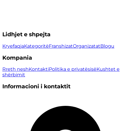
Lidhjet e shpejta
Kryefaqja
Kategoritë
Franshizat
Organizatat
Blogu
Kompania
Rreth nesh
Kontakti
Politika e privatësisë
Kushtet e
shërbimit
Informacioni i kontaktit