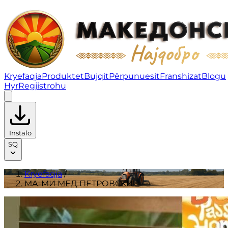
МА-МИ МЕД ПЕТРОВСКИ | Produktet
Kryefaqja
Produktet
Bujqit
Përpunuesit
Franshizat
Blogu
Hyr
Regjistrohu
Instalo
SQ
Kryefaqja
/
МА-МИ МЕД ПЕТРОВСКИ