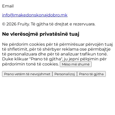
Email
info@makedonskonajdobro.mk
© 2026 Fruity. Të gjitha të drejtat e rezervuara.
Ne vlerësojmë privatësinë tuaj
Ne përdorim cookies për të përmirësuar përvojën tuaj
të shfletimit, për të shërbyer reklama ose përmbajtje
të personalizuara dhe për të analizuar trafikun tonë.
Duke klikuar "Prano të gjitha", ju jepni pëlqimin për
përdorimin tonë të cookies.
Mëso më shumë
Prano vetëm të nevojshmet
Personalizoj
Prano të gjitha