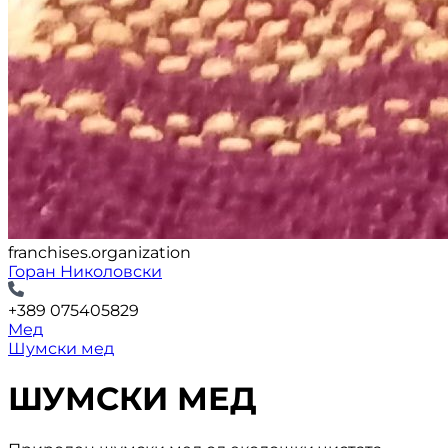
franchises.organization
Горан Николовски
+389 075405829
Мед
Шумски мед
ШУМСКИ МЕД