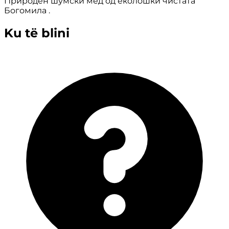
Природен шумски мед од еколошки чистата
Богомила .
Ku të blini