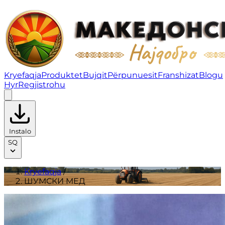
ШУМСКИ МЕД | Produktet
Kryefaqja
Produktet
Bujqit
Përpunuesit
Franshizat
Blogu
Hyr
Regjistrohu
Instalo
SQ
Kryefaqja
/
ШУМСКИ МЕД