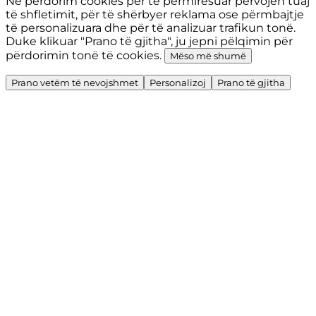
Ne përdorim cookies për të përmirësuar përvojën tuaj
të shfletimit, për të shërbyer reklama ose përmbajtje
të personalizuara dhe për të analizuar trafikun tonë.
Duke klikuar "Prano të gjitha", ju jepni pëlqimin për
përdorimin tonë të cookies.
Mëso më shumë
Prano vetëm të nevojshmet
Personalizoj
Prano të gjitha