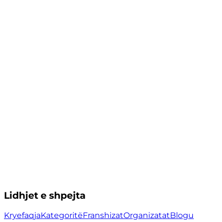
Lidhjet e shpejta
Kryefaqja
Kategoritë
Franshizat
Organizatat
Blogu