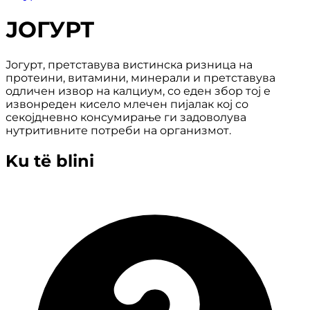
ЈОГУРТ
Јогурт, претставува вистинска ризница на
протеини, витамини, минерали и претставува
одличен извор на калциум, со еден збор тој е
извонреден кисело млечен пијалaк кој со
секојдневно консумирање ги задоволува
нутритивните потреби на организмот.
Ku të blini