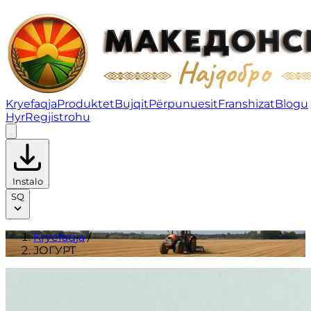
ЈОГУРТ | Produktet
Kryefaqja
Produktet
Bujqit
Përpunuesit
Franshizat
Blogu
Hyr
Regjistrohu
Instalo
SQ
Kryefaqja
/
ЈОГУРТ