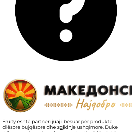
Fruity është partneri juaj i besuar për produkte
cilësore bujqësore dhe zgjidhje ushqimore. Duke