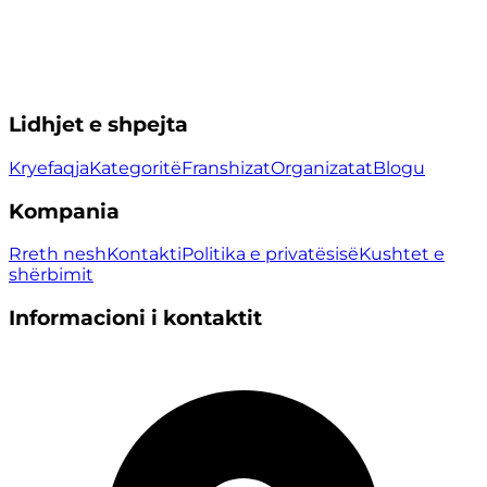
Lidhjet e shpejta
Kryefaqja
Kategoritë
Franshizat
Organizatat
Blogu
Kompania
Rreth nesh
Kontakti
Politika e privatësisë
Kushtet e
shërbimit
Informacioni i kontaktit