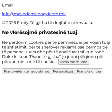
Email
info@makedonskonajdobro.mk
© 2026 Fruity. Të gjitha të drejtat e rezervuara.
Ne vlerësojmë privatësinë tuaj
Ne përdorim cookies për të përmirësuar përvojën tuaj
të shfletimit, për të shërbyer reklama ose përmbajtje
të personalizuara dhe për të analizuar trafikun tonë.
Duke klikuar "Prano të gjitha", ju jepni pëlqimin për
përdorimin tonë të cookies.
Mëso më shumë
Prano vetëm të nevojshmet
Personalizoj
Prano të gjitha