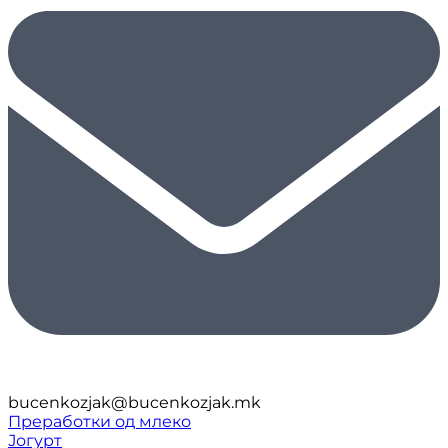
bucenkozjak@bucenkozjak.mk
Преработки од млеко
Јогурт