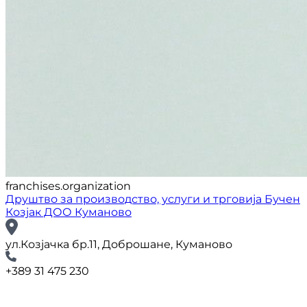
franchises.organization
Друштво за производство, услуги и трговија Бучен
Козјак ДОО Куманово
ул.Козјачка бр.11, Доброшане, Куманово
+389 31 475 230