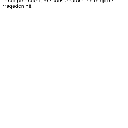
lidhur prodhuesit me konsumatorët në të gjithë
Maqedoninë.