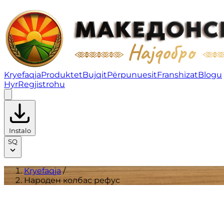
Народен колбас рефус | Produktet
Kryefaqja
Produktet
Bujqit
Përpunuesit
Franshizat
Blogu
Hyr
Regjistrohu
Instalo
SQ
Kryefaqja
/
Народен колбас рефус