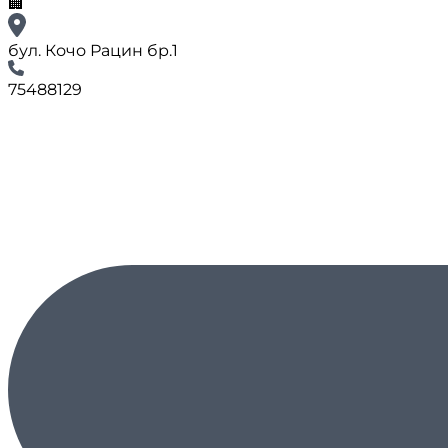
🏢
бул. Кочо Рацин бр.1
75488129