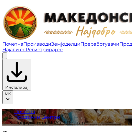
Подружница ВЕРО 9 Центар | Продажни Центри
Почетна
Производи
Земјоделци
Преработувачи
Прод
Најави се
Регистрирај се
Инсталирај
MK
Почетна
/
Продажни Центри
/
Подружница ВЕРО 9 Центар