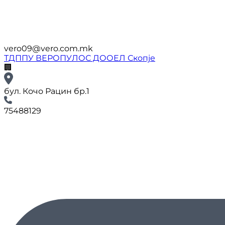
vero09@vero.com.mk
ТДППУ ВЕРОПУЛОС ДООЕЛ Скопје
🏢
бул. Кочо Рацин бр.1
75488129