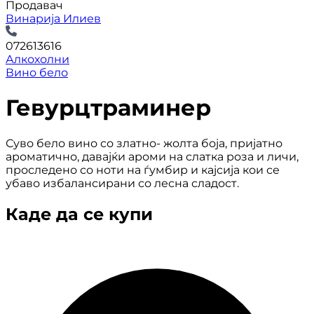
Продавач
Винарија Илиев
072613616
Алкохолни
Вино бело
Гевурцтраминер
Суво бело вино со златно- жолта боја, пријатно
ароматично, давајќи ароми на слатка роза и личи,
проследено со ноти на ѓумбир и кајсија кои се
убаво избалансирани со лесна сладост.
Каде да се купи