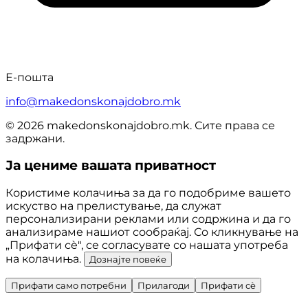
Е-пошта
info@makedonskonajdobro.mk
© 2026 makedonskonajdobro.mk. Сите права се
задржани.
Ја цениме вашата приватност
Користиме колачиња за да го подобриме вашето
искуство на прелистување, да служат
персонализирани реклами или содржина и да го
анализираме нашиот сообраќај. Со кликнување на
„Прифати сè", се согласувате со нашата употреба
на колачиња.
Дознајте повеќе
Прифати само потребни
Прилагоди
Прифати сè