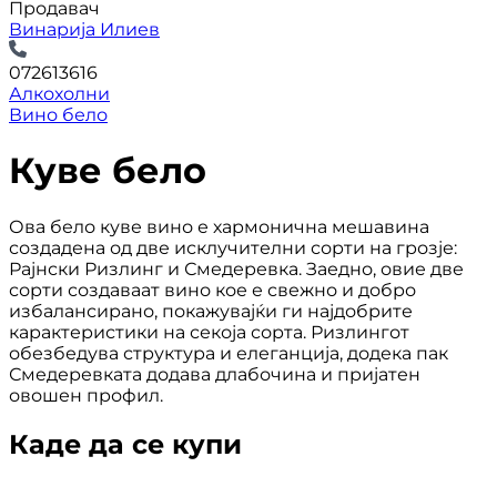
Продавач
Винарија Илиев
072613616
Алкохолни
Вино бело
Куве бело
Ова бело куве вино е хармонична мешавина
создадена од две исклучителни сорти на грозје:
Рајнски Ризлинг и Смедеревка. Заедно, овие две
сорти создаваат вино кое е свежно и добро
избалансирано, покажувајќи ги најдобрите
карактеристики на секоја сорта. Ризлингот
обезбедува структура и елеганција, додека пак
Смедеревката додава длабочина и пријатен
овошен профил.
Каде да се купи