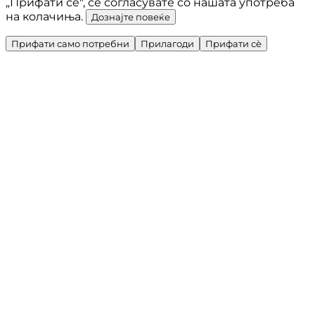
„Прифати сè", се согласувате со нашата употреба
на колачиња.
Дознајте повеќе
Прифати само потребни
Прилагоди
Прифати сè