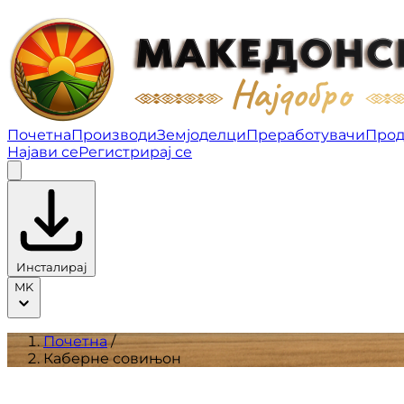
Каберне совињон | Производи
Почетна
Производи
Земјоделци
Преработувачи
Прод
Најави се
Регистрирај се
Инсталирај
MK
Почетна
/
Каберне совињон