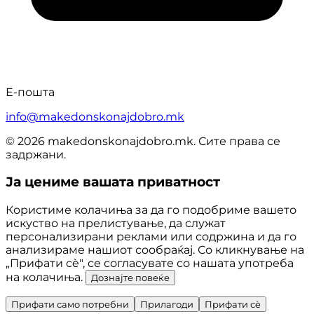
Е-пошта
info@makedonskonajdobro.mk
© 2026 makedonskonajdobro.mk. Сите права се
задржани.
Ја цениме вашата приватност
Користиме колачиња за да го подобриме вашето
искуство на прелистување, да служат
персонализирани реклами или содржина и да го
анализираме нашиот сообраќај. Со кликнување на
„Прифати сè", се согласувате со нашата употреба
на колачиња.
Дознајте повеќе
Прифати само потребни
Прилагоди
Прифати сè