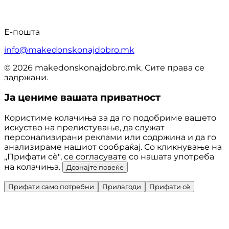
Е-пошта
info@makedonskonajdobro.mk
© 2026 makedonskonajdobro.mk. Сите права се
задржани.
Ја цениме вашата приватност
Користиме колачиња за да го подобриме вашето
искуство на прелистување, да служат
персонализирани реклами или содржина и да го
анализираме нашиот сообраќај. Со кликнување на
„Прифати сè", се согласувате со нашата употреба
на колачиња.
Дознајте повеќе
Прифати само потребни
Прилагоди
Прифати сè