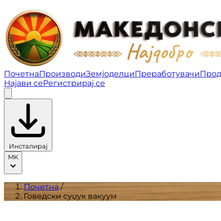
Говедски суџук вакуум | Производи
Почетна
Производи
Земјоделци
Преработувачи
Прод
Најави се
Регистрирај се
Инсталирај
MK
Почетна
/
Говедски суџук вакуум