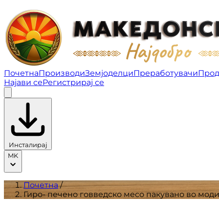
Гиро- печено говведско месо пакувано во модифиц
Почетна
Производи
Земјоделци
Преработувачи
Прод
Најави се
Регистрирај се
Инсталирај
MK
Почетна
/
Гиро- печено говведско месо пакувано во мо