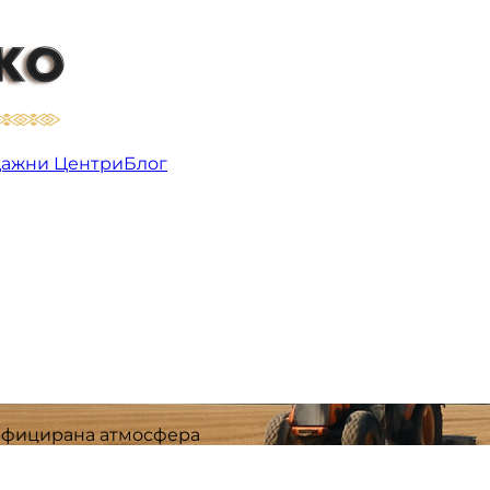
ирана атмосфера | Производи
ажни Центри
Блог
дифицирана атмосфера