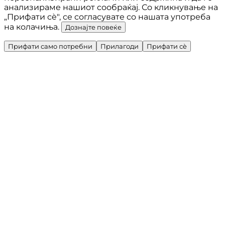
анализираме нашиот сообраќај. Со кликнување на
„Прифати сè", се согласувате со нашата употреба
на колачиња.
Дознајте повеќе
Прифати само потребни
Прилагоди
Прифати сè