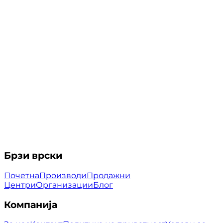
Брзи врски
Почетна
Производи
Продажни
Центри
Организации
Блог
Компанија