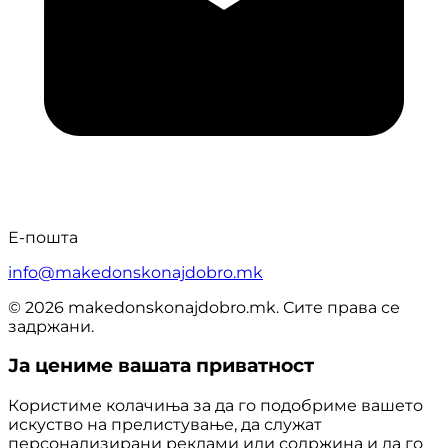
Е-пошта
info@makedonskonajdobro.mk
© 2026 makedonskonajdobro.mk. Сите права се
задржани.
Ја цениме вашата приватност
Користиме колачиња за да го подобриме вашето
искуство на прелистување, да служат
персонализирани реклами или содржина и да го