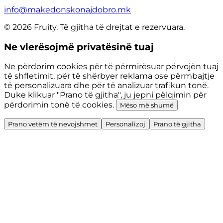
info@makedonskonajdobro.mk
© 2026 Fruity. Të gjitha të drejtat e rezervuara.
Ne vlerësojmë privatësinë tuaj
Ne përdorim cookies për të përmirësuar përvojën tuaj
të shfletimit, për të shërbyer reklama ose përmbajtje
të personalizuara dhe për të analizuar trafikun tonë.
Duke klikuar "Prano të gjitha", ju jepni pëlqimin për
përdorimin tonë të cookies.
Mëso më shumë
Prano vetëm të nevojshmet
Personalizoj
Prano të gjitha