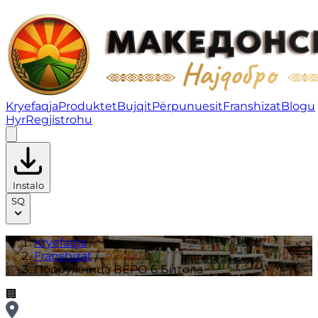
Подружница ВЕРО 6 Битола | Franshizat
Kryefaqja
Produktet
Bujqit
Përpunuesit
Franshizat
Blogu
Hyr
Regjistrohu
Instalo
SQ
Kryefaqja
/
Franshizat
/
Подружница ВЕРО 6 Битола
🏢