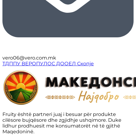
vero06@vero.com.mk
ТДППУ ВЕРОПУЛОС ДООЕЛ Скопје
Fruity është partneri juaj i besuar për produkte
cilësore bujqësore dhe zgjidhje ushqimore. Duke
lidhur prodhuesit me konsumatorët në të gjithë
Maqedoninë.