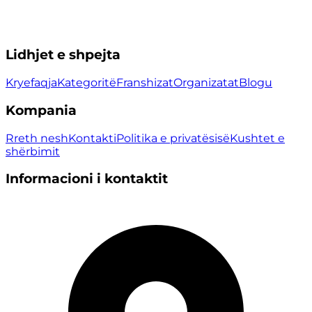
Lidhjet e shpejta
Kryefaqja
Kategoritë
Franshizat
Organizatat
Blogu
Kompania
Rreth nesh
Kontakti
Politika e privatësisë
Kushtet e
shërbimit
Informacioni i kontaktit