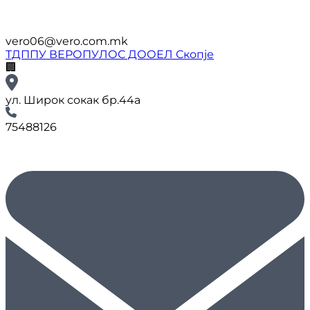
vero06@vero.com.mk
ТДППУ ВЕРОПУЛОС ДООЕЛ Скопје
🏢
ул. Широк сокак бр.44а
75488126