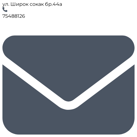
ул. Широк сокак бр.44а
75488126