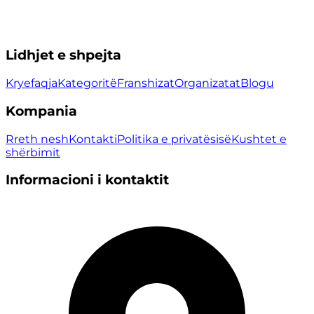
Lidhjet e shpejta
Kryefaqja
Kategoritë
Franshizat
Organizatat
Blogu
Kompania
Rreth nesh
Kontakti
Politika e privatësisë
Kushtet e
shërbimit
Informacioni i kontaktit