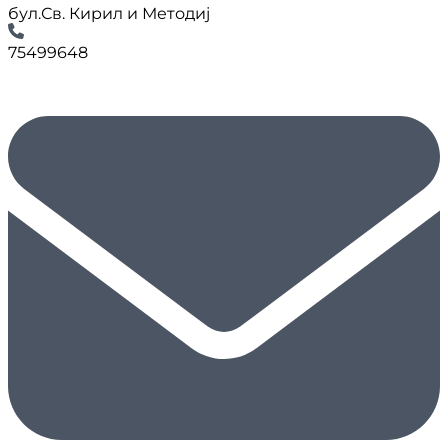
бул.Св. Кирил и Методиј
75499648