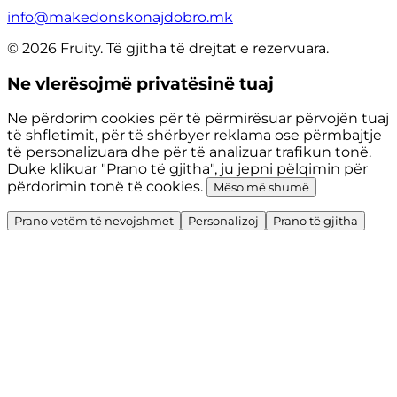
info@makedonskonajdobro.mk
© 2026 Fruity. Të gjitha të drejtat e rezervuara.
Ne vlerësojmë privatësinë tuaj
Ne përdorim cookies për të përmirësuar përvojën tuaj
të shfletimit, për të shërbyer reklama ose përmbajtje
të personalizuara dhe për të analizuar trafikun tonë.
Duke klikuar "Prano të gjitha", ju jepni pëlqimin për
përdorimin tonë të cookies.
Mëso më shumë
Prano vetëm të nevojshmet
Personalizoj
Prano të gjitha