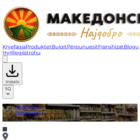
Подружница ВЕРО 13 Центар | Franshizat
Kryefaqja
Produktet
Bujqit
Përpunuesit
Franshizat
Blogu
Hyr
Regjistrohu
Instalo
SQ
Kryefaqja
/
Franshizat
/
Подружница ВЕРО 13 Центар
🏢