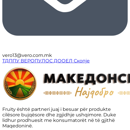
vero13@vero.com.mk
ТДППУ ВЕРОПУЛОС ДООЕЛ Скопје
Fruity është partneri juaj i besuar për produkte
cilësore bujqësore dhe zgjidhje ushqimore. Duke
lidhur prodhuesit me konsumatorët në të gjithë
Maqedoninë.