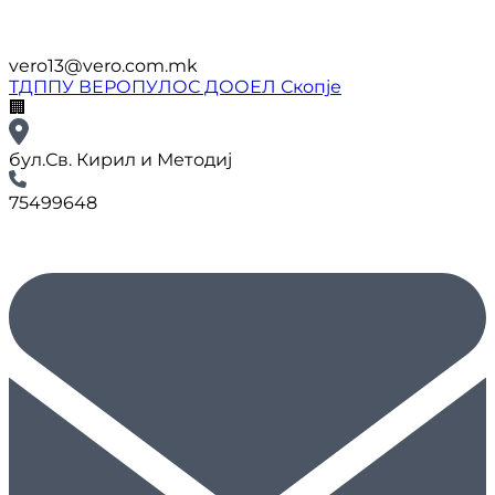
vero13@vero.com.mk
ТДППУ ВЕРОПУЛОС ДООЕЛ Скопје
🏢
бул.Св. Кирил и Методиј
75499648