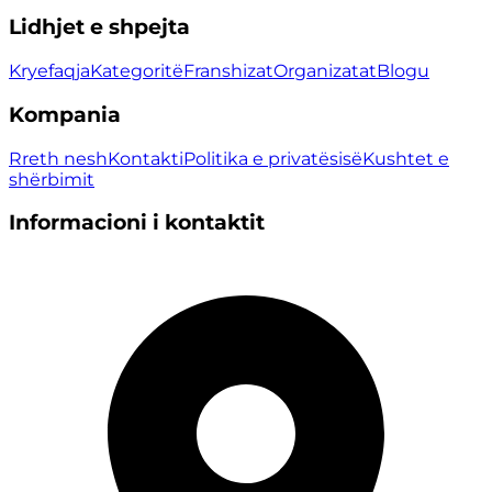
Lidhjet e shpejta
Kryefaqja
Kategoritë
Franshizat
Organizatat
Blogu
Kompania
Rreth nesh
Kontakti
Politika e privatësisë
Kushtet e
shërbimit
Informacioni i kontaktit