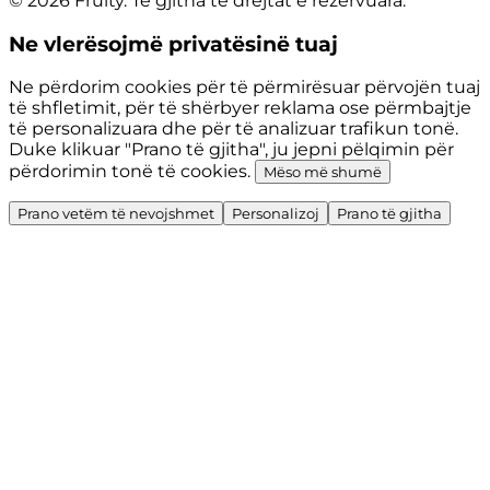
© 2026 Fruity. Të gjitha të drejtat e rezervuara.
Ne vlerësojmë privatësinë tuaj
Ne përdorim cookies për të përmirësuar përvojën tuaj
të shfletimit, për të shërbyer reklama ose përmbajtje
të personalizuara dhe për të analizuar trafikun tonë.
Duke klikuar "Prano të gjitha", ju jepni pëlqimin për
përdorimin tonë të cookies.
Mëso më shumë
Prano vetëm të nevojshmet
Personalizoj
Prano të gjitha