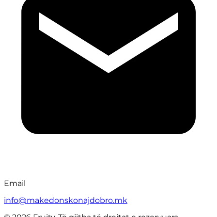
Email
info@makedonskonajdobro.mk