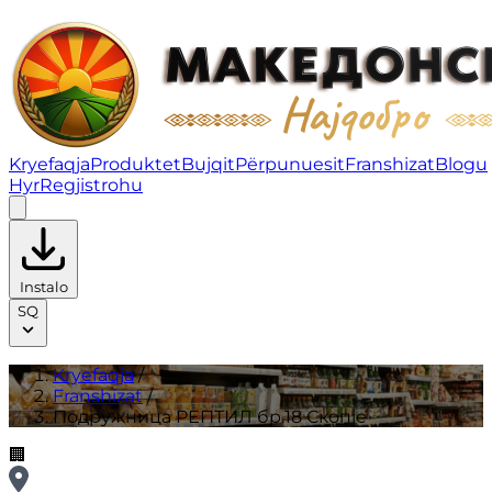
Подружница РЕПТИЛ бр.18 Скопје | Franshizat
Kryefaqja
Produktet
Bujqit
Përpunuesit
Franshizat
Blogu
Hyr
Regjistrohu
Instalo
SQ
Kryefaqja
/
Franshizat
/
Подружница РЕПТИЛ бр.18 Скопје
🏢