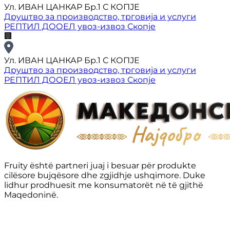
Ул. ИВАН ЦАНКАР Бр.1 С КОПЈЕ
Друштво за производство, трговија и услуги
РЕПТИЛ ДООЕЛ увоз-извоз Скопје
🏢
Ул. ИВАН ЦАНКАР Бр.1 С КОПЈЕ
Друштво за производство, трговија и услуги
РЕПТИЛ ДООЕЛ увоз-извоз Скопје
Fruity është partneri juaj i besuar për produkte
cilësore bujqësore dhe zgjidhje ushqimore. Duke
lidhur prodhuesit me konsumatorët në të gjithë
Maqedoninë.