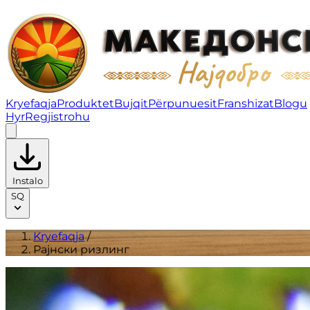
Рајнски ризлинг | Produktet
Kryefaqja
Produktet
Bujqit
Përpunuesit
Franshizat
Blogu
Hyr
Regjistrohu
Instalo
SQ
Kryefaqja
/
Рајнски ризлинг