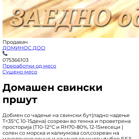
Продавач
ДОМИНОС ДОО
075366103
Преработки од месо
Сушено месо
Домашен свински
пршут
Добиен со чадење на свински бут(ладно чадење
Т<35°C 10-15дена) созреан во темна и проветрена
просторија (T10-12°C и RH70-80%, 12-15месеци )
солен со морска и калиумова сол,созреан на
македонско сонце и зачинет со многу љубов БЕЗ