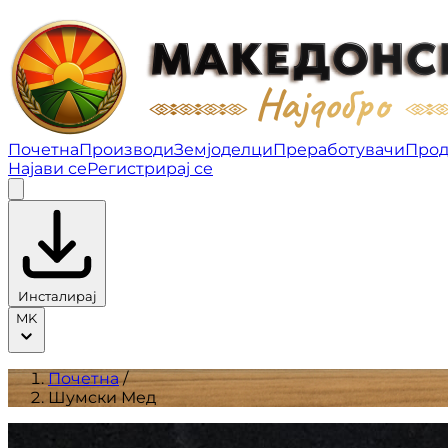
Шумски Мед | Производи
Почетна
Производи
Земјоделци
Преработувачи
Прод
Најави се
Регистрирај се
Инсталирај
MK
Почетна
/
Шумски Мед