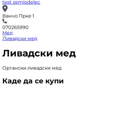
test zemjodelec
Ванчо Прке 1
070265990
Мед
Ливадски мед
Ливадски мед
Органски ливадски мед
Каде да се купи