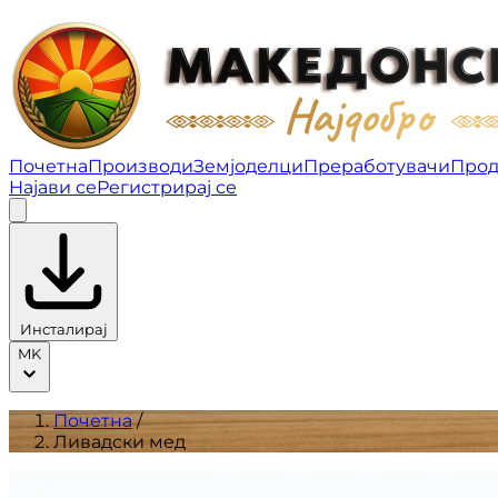
Ливадски мед | Производи
Почетна
Производи
Земјоделци
Преработувачи
Прод
Најави се
Регистрирај се
Инсталирај
MK
Почетна
/
Ливадски мед