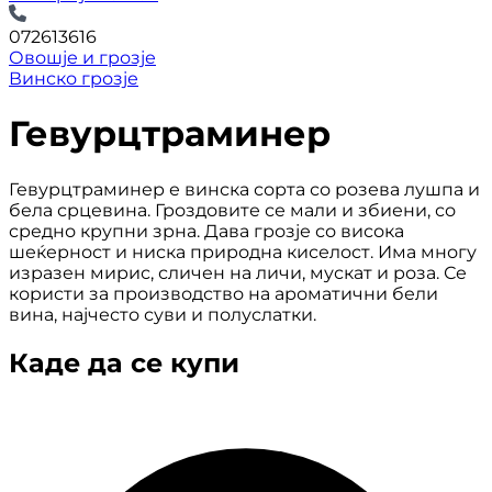
072613616
Овошје и грозје
Винско грозје
Гевурцтраминер
Гевурцтраминер е винска сорта со розева лушпа и
бела срцевина. Гроздовите се мали и збиени, со
средно крупни зрна. Дава грозје со висока
шеќерност и ниска природна киселост. Има многу
изразен мирис, сличен на личи, мускат и роза. Се
користи за производство на ароматични бели
вина, најчесто суви и полуслатки.
Каде да се купи