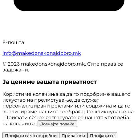
Е-пошта
info@makedonskonajdobro.mk
© 2026 makedonskonajdobro.mk. Сите права се
задржани.
Ја цениме вашата приватност
Користиме колачиња за да го подобриме вашето
искуство на прелистување, да служат
персонализирани реклами или содржина и да го
анализираме нашиот сообраќај. Со кликнување на
„Прифати сè", се согласувате со нашата употреба
на колачиња.
Дознајте повеќе
Прифати само потребни
Прилагоди
Прифати сè