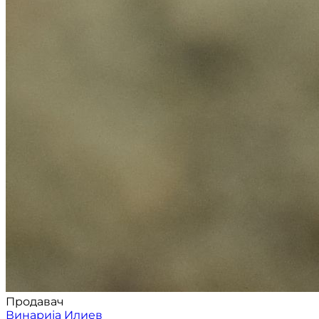
Продавач
Винарија Илиев