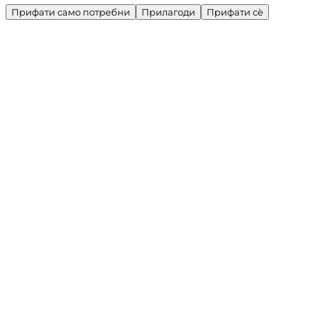
Прифати само потребни
Прилагоди
Прифати сè