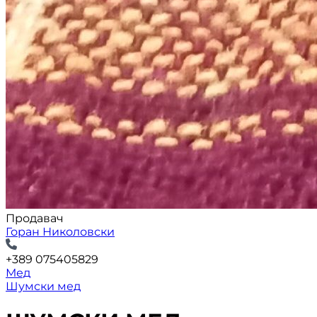
Продавач
Горан Николовски
+389 075405829
Мед
Шумски мед